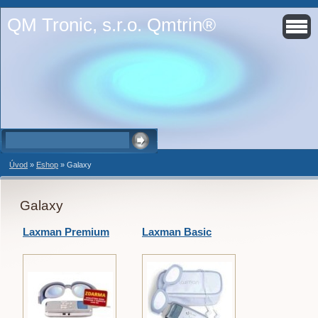
QM Tronic, s.r.o. Qmtrin®
Úvod
»
Eshop
»
Galaxy
Galaxy
Laxman Premium
Laxman Basic