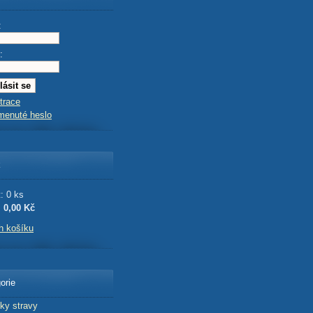
:
:
trace
menuté heslo
k
: 0 ks
:
0,00 Kč
h košíku
orie
ky stravy