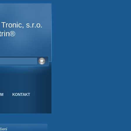
ronic, s.r.o.
rin®
UM
KONTAKT
ášení