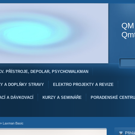
QM T
Qmt
EKV. PŘÍSTROJE, DEPOLAR, PSYCHOWALKMAN
KY A DOPLŇKY STRAVY
ELEKTRO PROJEKTY A REVIZE
ACÍ A DÁVKOVACÍ
KURZY A SEMINÁŘE
PORADENSKÉ CENTR
»
Laxman Basic
Přihl