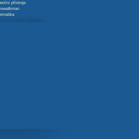
enční přístroje
howalkman
ormatika