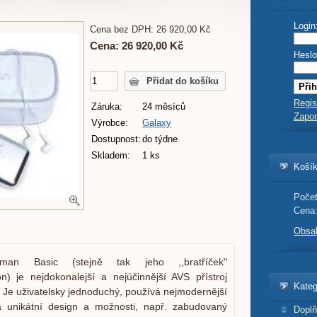
Login
Cena bez DPH: 26 920,00 Kč
Cena: 26 920,00 Kč
Heslo
Regis
Záruka:
24 měsíců
Zapo
Výrobce:
Galaxy
Dostupnost:
do týdne
Skladem:
1 ks
Koší
Počet
Cena
Obsa
man Basic (stejně tak jeho ,,bratříček"
) je nejdokonalejší a nejúčinnější AVS přístroj
Kateg
. Je uživatelsky jednoduchý, používá nejmodernější
 unikátní design a možnosti, např. zabudovaný
Doplň