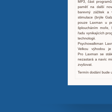
MP3, část programů
paměť na další nov
barevný zážitek a v
stimulace (brýle Gal
pouze Laxman u pr
šploucháním moře, 
řadu vynikajících pro
technologii.
Psychowalkman Laxma
Velkou výhodou je
Pro Laxman se stále
nezastará a navíc m
zvyšovat.
Termín dodání bude 