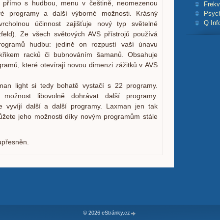
 přímo s hudbou, menu v češtině, neomezenou
Frekv
é programy a další výborné možnosti. Krásný
Psyc
Q Inf
rcholnou účinnost zajišťuje nový typ světelné
zfeld). Ze všech světových AVS přístrojů používá
ogramů hudbu: jedině on rozpustí vaší únavu
křikem racků či bubnováním šamanů. Obsahuje
gramů, které otevírají novou dimenzi zážitků v AVS
n light si tedy bohatě vystačí s 22 programy.
 možnost libovolně dohrávat další programy.
 vyvíjí další a další programy. Laxman jen tak
ůžete jeho možnosti díky novým programům stále
upřesněn.
© 2026 eStránky.cz