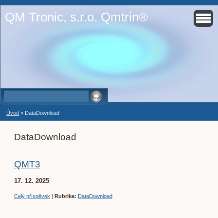
QM Tronic, s.r.o. Qmtrin®
Úvod
»
DataDownload
DataDownload
QMT3
17. 12. 2025
Celý příspěvek
|
Rubrika:
DataDownload