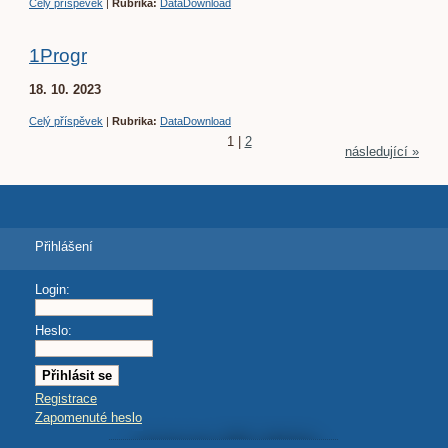
Celý příspěvek
|
Rubrika:
DataDownload
1Progr
18. 10. 2023
Celý příspěvek
|
Rubrika:
DataDownload
1
|
2
následující »
Přihlášení
Login:
Heslo:
Registrace
Zapomenuté heslo