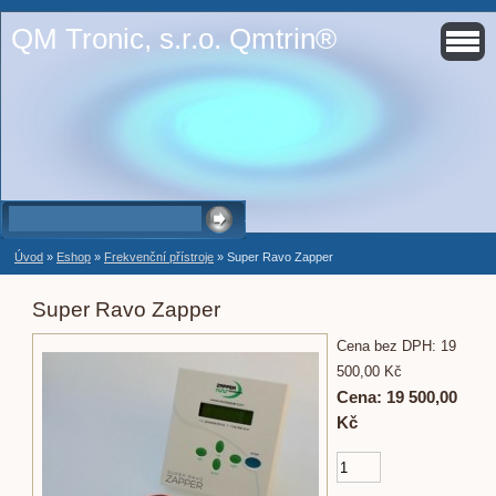
QM Tronic, s.r.o. Qmtrin®
Úvod
»
Eshop
»
Frekvenční přístroje
»
Super Ravo Zapper
Super Ravo Zapper
Cena bez DPH: 19
500,00 Kč
Cena: 19 500,00
Kč