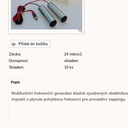
Záruka:
24 měsíců
Dostupnost:
skladem
Skladem:
10 ks
Popis
Multifunkční frekvenční generátor kladně vyvážených obdélníko
impulsů s plynule pohyblivou frekvencí pro provádění zappingu.