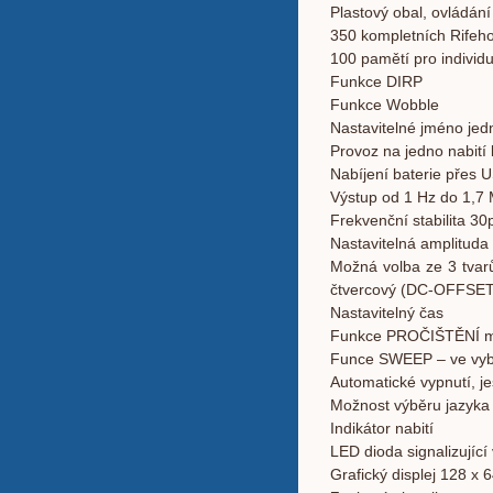
Plastový obal, ovládání 
350 kompletních Rifeho
100 pamětí pro individu
Funkce DIRP
Funkce Wobble
Nastavitelné jméno jed
Provoz na jedno nabití 
Nabíjení baterie přes 
Výstup od 1 Hz do 1,7
Frekvenční stabilita 3
Nastavitelná amplituda
Možná volba ze 3 tvarů
čtvercový (DC-OFFSET
Nastavitelný čas
Funkce PROČIŠTĚNÍ mez
Funce SWEEP – ve vybr
Automatické vypnutí, je
Možnost výběru jazyka 
Indikátor nabití
LED dioda signalizující
Grafický displej 128 x 6