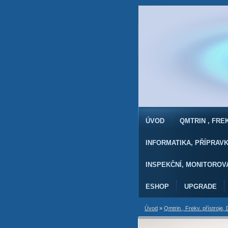
ÚVOD
QMTRIN , FR
INFORMATIKA, PŘÍPRAV
INSPEKČNÍ, MONITOROV
ESHOP
UPGRADE
Úvod
»
Qmtrin , Frekv. přístroje