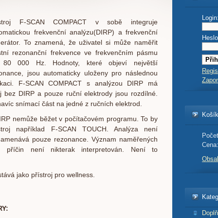
Login
ístroj F-SCAN COMPACT v sobě integruje
omatickou frekvenční analýzu(DIRP) a frekvenční
Heslo
erátor. To znamená, že uživatel si může naměřit
stní rezonanční frekvence ve frekvenčním pásmu
 80 000 Hz. Hodnoty, které objeví největší
Regis
onance, jsou automaticky uloženy pro následnou
Zapo
likaci. F-SCAN COMPACT s analýzou DIRP má
roj bez DIRP a pouze ruční elektrody jsou rozdílné.
avíc snímací část na jedné z ručních elektrod.
Koší
IRP nemůže běžet v počítačovém programu. To by
ístroj například F-SCAN TOUCH. Analýza není
Počet
aznamenává pouze rezonance. Význam naměřených
Cena
h příčin není nikterak interpretován. Není to
Obsa
á jako přístroj pro wellness.
Kateg
Y:
Doplň