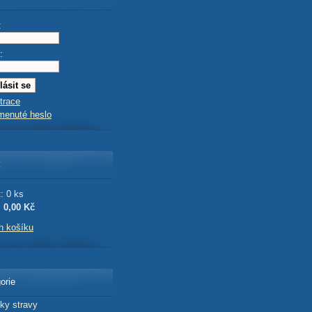
:
:
trace
menuté heslo
k
: 0 ks
:
0,00 Kč
h košíku
orie
ky stravy