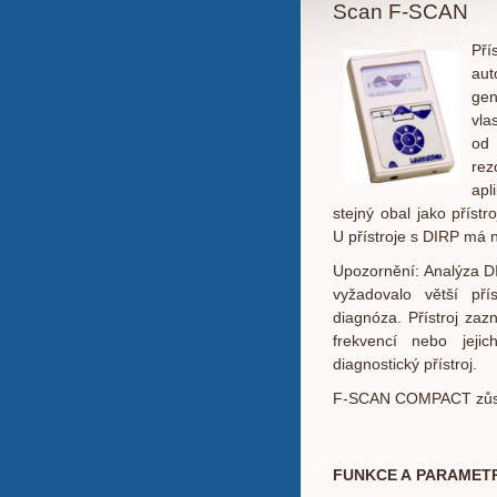
Scan F-SCAN
Př
aut
gen
vla
od
rez
ap
stejný obal jako příst
U přístroje s DIRP má n
Upozornění: Analýza D
vyžadovalo větší př
diagnóza. Přístroj z
frekvencí nebo jejic
diagnostický přístroj.
F-SCAN COMPACT zůstáv
FUNKCE A PARAMETR