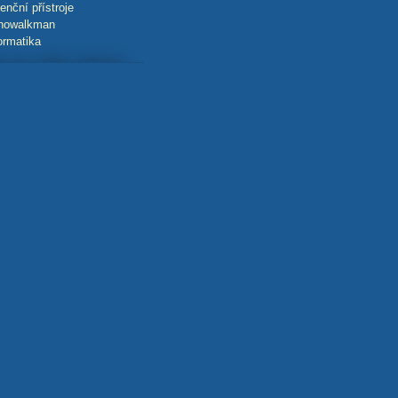
enční přístroje
howalkman
ormatika