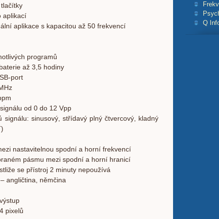
Frekv
tlačítky
Psyc
 aplikací
Q Inf
ální aplikace s kapacitou až 50 frekvencí
notlivých programů
baterie až 3,5 hodiny
USB-port
 MHz
0ppm
 signálu od 0 do 12 Vpp
 signálu: sinusový, střídavý plný čtvercový, kladný
)
i nastavitelnou spodní a horní frekvencí
aném pásmu mezi spodní a horní hranicí
stliže se přístroj 2 minuty nepoužívá
– angličtina, němčina
 výstup
4 pixelů