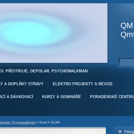
QM T
Qmt
EKV. PŘÍSTROJE, DEPOLAR, PSYCHOWALKMAN
KY A DOPLŇKY STRAVY
ELEKTRO PROJEKTY A REVIZE
ACÍ A DÁVKOVACÍ
KURZY A SEMINÁŘE
PORADENSKÉ CENTR
, Depolar, Psychowalkman
»
Scan F-SCAN
Přihl