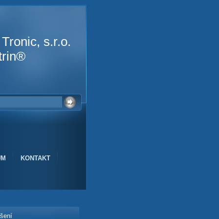
ronic, s.r.o.
rin®
UM
KONTAKT
ášení