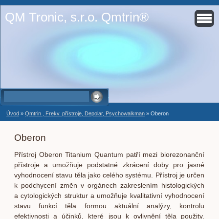
QM Tronic, s.r.o. Qmtrin®
Úvod
»
Qmtrin , Frekv. přístroje, Depolar, Psychowalkman
»
Oberon
Oberon
Přístroj Oberon Titanium Quantum patří mezi biorezonanční
přístroje a umožňuje podstatné zkrácení doby pro jasné
vyhodnocení
stavu těla jako celého systému. Přístroj je určen
k podchycení změn v orgánech zakreslením histologických
a cytologických struktur a umožňuje kvalitativní vyhodnocení
stavu funkcí těla formou aktuální analýzy, kontrolu
efektivnosti a účinků, které jsou k ovlivnění těla použity.