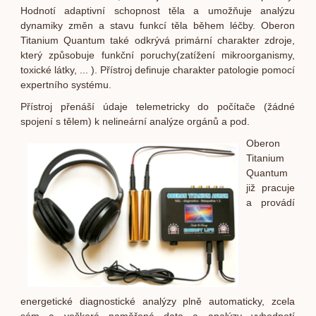
Hodnotí adaptivní schopnost těla a umožňuje analýzu
dynamiky změn a stavu funkcí těla během léčby. Oberon
Titanium Quantum také odkrývá primární charakter zdroje,
který způsobuje funkční poruchy(zatížení mik
roorganismy,
toxické látky, ... ). Přístroj definuje charakter patologie pomocí
expertního systému.
Přístroj přenáší údaje telemetricky do počítače (žádné
spojení s tělem) k nelineární analýze orgánů a pod.
Oberon
Titanium
Quantum
již pracuje
a provádí
energetické diagnostické analýzy plně automaticky, zcela