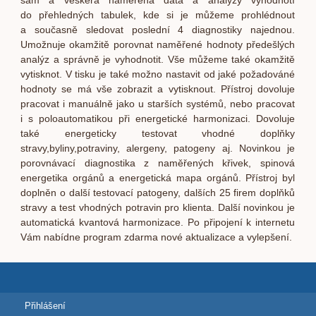
sám a veškerá naměřená data a analýzy vyhodnotí
do přehledných tabulek, kde si je můžeme prohlédnout
a současně sledovat poslední 4 diagnostiky najednou.
Umožnuje okamžitě porovnat naměřené hodnoty předešlých
analýz a správně je vyhodnotit. Vše můžeme také okamžitě
vytisknot. V tisku je také možno nastavit od jaké požadováné
hodnoty se má vše zobrazit a vytisknout. Přístroj dovoluje
pracovat i manuálně jako u starších systémů, nebo pracovat
i s poloautomatikou při energetické harmonizaci. Dovoluje
také energeticky testovat vhodné doplňky
stravy,byliny,potraviny, alergeny, patogeny aj. Novinkou je
porovnávací diagnostika z naměřených křivek, spinová
energetika orgánů a energetická mapa orgánů. Přístroj byl
doplněn o další testovací patogeny, dalších 25 firem doplňků
stravy a test vhodných potravin pro klienta. Další novinkou je
automatická kvantová harmonizace. Po připojení k internetu
Vám nabídne program zdarma nové aktualizace a vylepšení.
Přihlášení