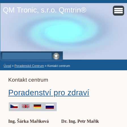
QM Tronic, s.r.o. Qmtrin®
Úvod
»
Poradenské Centrum
»
Kontakt centrum
Kontakt centrum
Poradenství pro zdraví
Ing. Šárka Maříková Dr. Ing. Petr Mařík